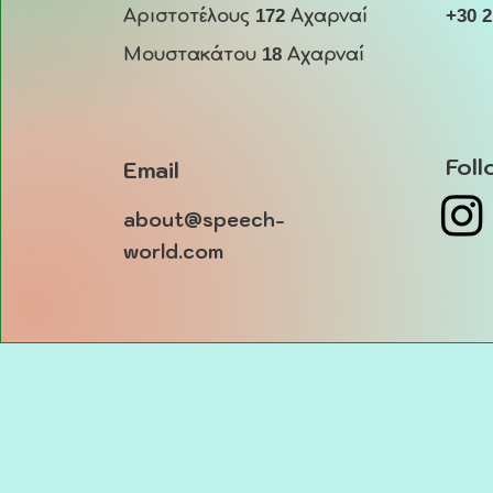
Αριστοτέλους
172
Αχαρναί
+30 
Μουστακάτου
18
Αχαρναί
Foll
Email
about@speech-
world.com