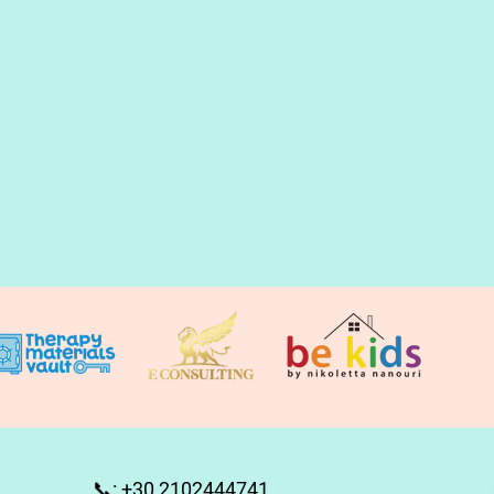
📞
:
+30 2102444741