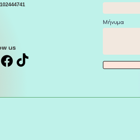
2102444741
Μήνυμα
ow us